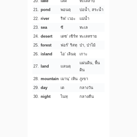
20.
lake
เลค
ทะเลสาบ
21.
pond
พอนดฺ
บ่อน้ำ, สระน้ำ
22.
river
ริฟ’ เวอะ
แม่น้ำ
23.
sea
ซี
ทะเล
24.
desert
เดซ’ เซิร์ท
ทะเลทราย
25.
forest
ฟอร์’ ริสทฺ
ป่า, ป่าไม้
26.
island
ไอ’ เลินดฺ
เกาะ
แผ่นดิน, พื้น
27.
land
แลนดฺ
ดิน
28.
mountain
เมานฺ’ เทิน
ภูเขา
29.
day
เด
กลางวัน
30.
night
ไนทฺ
กลางคืน