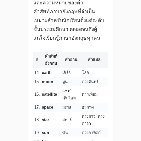
และความหมายของคำ
คำศัพท์ภาษาอังกฤษที่จำเป็น
เหมาะสำหรับนักเรียนตั้งแต่ระดับ
ชั้นประถมศึกษา ตลอดจนถึงผู้
สนใจเรียนรู้ภาษาอังกฤษทุกคน
คำศัพท์
#
คำอ่าน
คำแปล
อังกฤษ
14.
earth
เอิร์ธ
โลก
15.
moon
มูน
ดวงจันทร์
แซท’
16.
satellite
ดาวเทียม
เทิลไลทฺ
17.
space
สเพส
อวกาศ
ดวงดาว, ดวง
18.
star
สทาร์
ดารา
19.
sun
ซัน
ดวงอาทิตย์