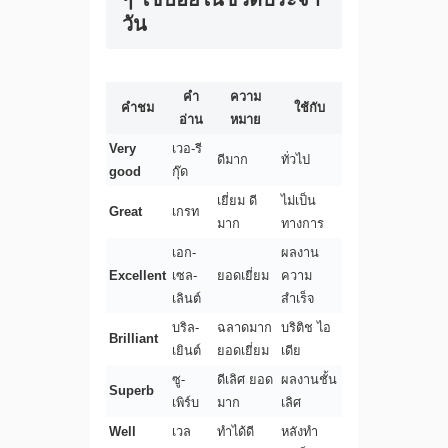
วัน
คำ
ความ
คำชม
ใช้กับ
อ่าน
หมาย
Very
เวอ-รี
ดีมาก
ทั่วไป
good
กุ๊ด
เยี่ยม ดี
ไม่เป็น
Great
เกรท
มาก
ทางการ
เอก-
ผลงาน
Excellent
เซล-
ยอดเยี่ยม
ความ
เลินต์
สำเร็จ
บริล-
ฉลาดมาก
บริติช ไอ
Brilliant
เยินต์
ยอดเยี่ยม
เดีย
ซู-
ดีเลิศ ยอด
ผลงานชั้น
Superb
เพิร์บ
มาก
เลิศ
Well
เวล
ทำได้ดี
หลังทำ