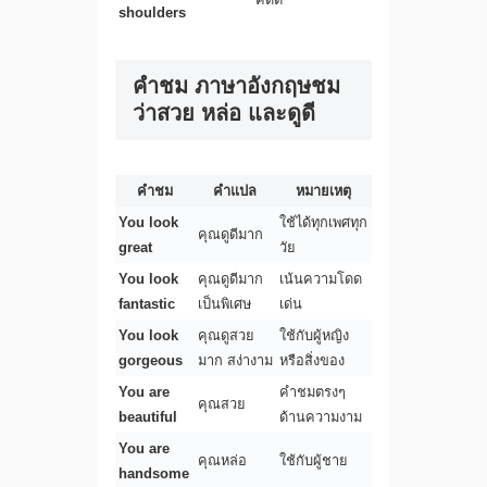
shoulders
คําชม ภาษาอังกฤษชม
ว่าสวย หล่อ และดูดี
คำชม
คำแปล
หมายเหตุ
You look
ใช้ได้ทุกเพศทุก
คุณดูดีมาก
great
วัย
You look
คุณดูดีมาก
เน้นความโดด
fantastic
เป็นพิเศษ
เด่น
You look
คุณดูสวย
ใช้กับผู้หญิง
gorgeous
มาก สง่างาม
หรือสิ่งของ
You are
คำชมตรงๆ
คุณสวย
beautiful
ด้านความงาม
You are
คุณหล่อ
ใช้กับผู้ชาย
handsome