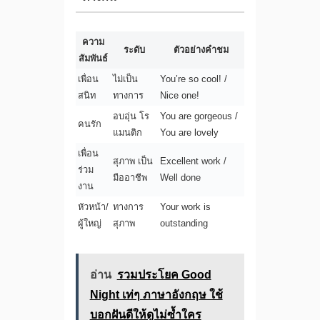
ความ
ระดับ
ตัวอย่างคำชม
สัมพันธ์
เพื่อน
ไม่เป็น
You’re so cool! /
สนิท
ทางการ
Nice one!
อบอุ่น โร
You are gorgeous /
คนรัก
แมนติก
You are lovely
เพื่อน
สุภาพ เป็น
Excellent work /
ร่วม
มืออาชีพ
Well done
งาน
หัวหน้า/
ทางการ
Your work is
ผู้ใหญ่
สุภาพ
outstanding
อ่าน
รวมประโยค Good
Night เท่ๆ ภาษาอังกฤษ ใช้
บอกฝันดีให้ดูไม่ซ้ำใคร