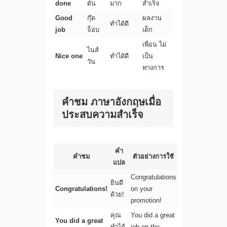
done
ดัน
มาก
สำเร็จ
Good
กุ๊ด
ผลงาน
ทำได้ดี
job
จ็อบ
เด็ก
เพื่อน ไม่
ไนส์
Nice one
ทำได้ดี
เป็น
วัน
ทางการ
คําชม ภาษาอังกฤษเมื่อ
ประสบความสำเร็จ
คำ
คำชม
ตัวอย่างการใช้
แปล
Congratulations
ยินดี
Congratulations!
on your
ด้วย!
promotion!
คุณ
You did a great
You did a great
ทำได้
job on the