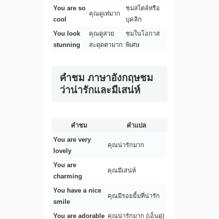
You are so
ชมสไตล์หรือ
คุณดูเท่มาก
cool
บุคลิก
You look
คุณดูสวย
ชมในโอกาส
stunning
สะดุดตามาก
พิเศษ
คําชม ภาษาอังกฤษชม
ว่าน่ารักและมีเสน่ห์
คำชม
คำแปล
You are very
คุณน่ารักมาก
lovely
You are
คุณมีเสน่ห์
charming
You have a nice
คุณมีรอยยิ้มที่น่ารัก
smile
You are adorable
คุณน่ารักมาก (เอ็นดู)