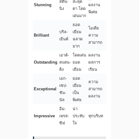
สตัน-
สะดุด
Stunning
ผลงาน
นิง
ตา โดด
พิเศษ
เด่นมาก
ยอด
ไอเดีย
บริล-
เยี่ยม
Brilliant
ความ
เยินต์
ฉลาด
สามารถ
มาก
เอาต์-
โดดเด่น
ผลงาน
Outstanding
สแตน-
ยอด
ผลการ
ดิง
เยี่ยม
เรียน
เอก-
ยอด
ความ
เซป-
เยี่ยม
Exceptional
สามารถ
ชัน-
เป็น
ผลงาน
นัล
พิเศษ
อิม-
น่า
Impressive
เพรส-
ประทับ
ทุกบริบท
ซิฟ
ใจ