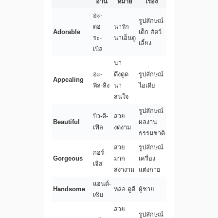
อ่าน
หมาย
เรื่อง
อะ-
รูปลักษณ์
ดอ-
น่ารัก
Adorable
เด็ก สัตว์
ระ-
น่าเอ็นดู
เลี้ยง
เบิล
น่า
อะ-
ดึงดูด
รูปลักษณ์
Appealing
พีล-ลิง
น่า
ไอเดีย
สนใจ
รูปลักษณ์
บิว-ตี-
สวย
Beautiful
ผลงาน
เฟิล
งดงาม
ธรรมชาติ
สวย
รูปลักษณ์
กอร์-
Gorgeous
มาก
เครื่อง
เจิส
สง่างาม
แต่งกาย
แฮนด์-
Handsome
หล่อ ดูดี
ผู้ชาย
เซิม
สวย
รูปลักษณ์