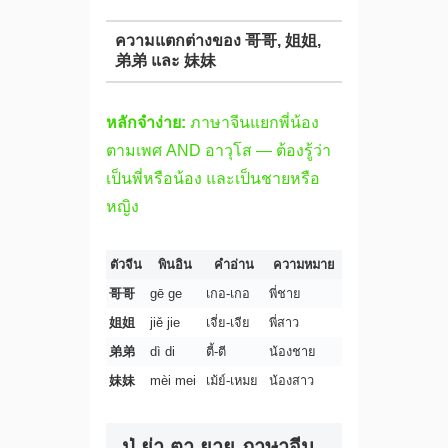
ความแตกต่างของ 哥哥, 姐姐,
弟弟 และ 妹妹
หลักจำง่าย:
ภาษาจีนแยกพี่น้อง
ตามเพศ AND อาวุโส — ต้องรู้ว่า
เป็นพี่หรือน้อง และเป็นชายหรือ
หญิง
ตัวจีน
พินอิน
คำอ่าน
ความหมาย
哥哥
gē ge
เกอ-เกอ
พี่ชาย
姐姐
jiě jie
เจี่ย-เจีย
พี่สาว
弟弟
dì di
ตี้-ตี
น้องชาย
妹妹
mèi mei
เม้ย์-เหมย
น้องสาว
ปู่ ย่า ตา ยาย ภาษาจีน