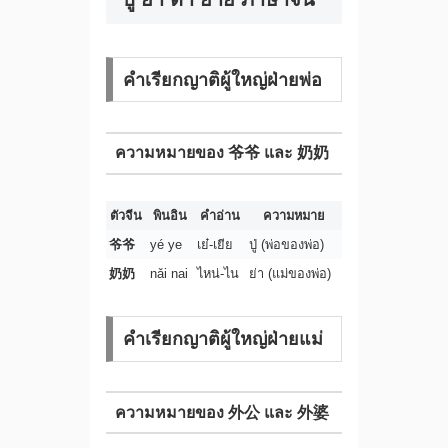
คำเรียกญาติผู้ใหญ่ฝ่ายพ่อ
ความหมายของ 爷爷 และ 奶奶
ตัวจีน
พินอิน
คำอ่าน
ความหมาย
爷爷
yé ye
เย๋-เยีย
ปู่ (พ่อของพ่อ)
奶奶
nǎi nai
ไหน่-ไน
ย่า (แม่ของพ่อ)
คำเรียกญาติผู้ใหญ่ฝ่ายแม่
ความหมายของ 外公 และ 外婆