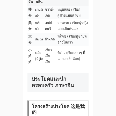
จีน
นอิน
帅
shuài
ซวาย์-
หนุ่มหล่อ / เรียก
哥
gē
เกอ
ผู้ชายแบบคำชม
美
měi
เหม่ย์-
สาวสวย / เรียกผู้หญิง
女
nǚ
หนวี่
แบบเป็นกันเอง
大
พี่ใหญ่ / เรียกผู้ชายที่
dà gē
ต้า-เกอ
哥
อาวุโสกว่า
小
เซี่ยว-
xiǎo
พี่สาว (เรียกสาวๆ ที่
姐
เจี่ย-
jiě jie
แก่กว่าเล็กน้อย)
姐
เจีย
ประโยคแนะนำ
ครอบครัว ภาษาจีน
โครงสร้างประโยค 这是我
的