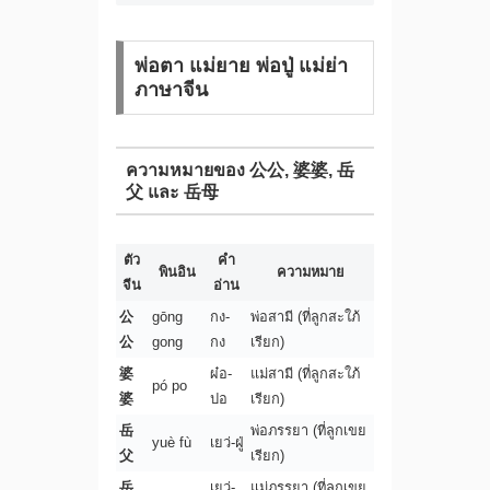
พ่อตา แม่ยาย พ่อปู่ แม่ย่า
ภาษาจีน
ความหมายของ 公公, 婆婆, 岳
父 และ 岳母
ตัว
คำ
พินอิน
ความหมาย
จีน
อ่าน
公
gōng
กง-
พ่อสามี (ที่ลูกสะใภ้
公
gong
กง
เรียก)
婆
ผ๋อ-
แม่สามี (ที่ลูกสะใภ้
pó po
婆
ปอ
เรียก)
岳
พ่อภรรยา (ที่ลูกเขย
yuè fù
เยว่-ฝู่
父
เรียก)
岳
เยว่-
แม่ภรรยา (ที่ลูกเขย