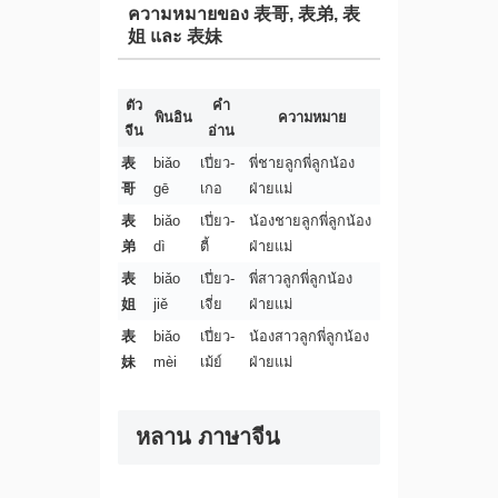
ความหมายของ 表哥, 表弟, 表
姐 และ 表妹
ตัว
คำ
พินอิน
ความหมาย
จีน
อ่าน
表
biǎo
เปี่ยว-
พี่ชายลูกพี่ลูกน้อง
哥
gē
เกอ
ฝ่ายแม่
表
biǎo
เปี่ยว-
น้องชายลูกพี่ลูกน้อง
弟
dì
ตี้
ฝ่ายแม่
表
biǎo
เปี่ยว-
พี่สาวลูกพี่ลูกน้อง
姐
jiě
เจี่ย
ฝ่ายแม่
表
biǎo
เปี่ยว-
น้องสาวลูกพี่ลูกน้อง
妹
mèi
เม้ย์
ฝ่ายแม่
หลาน ภาษาจีน