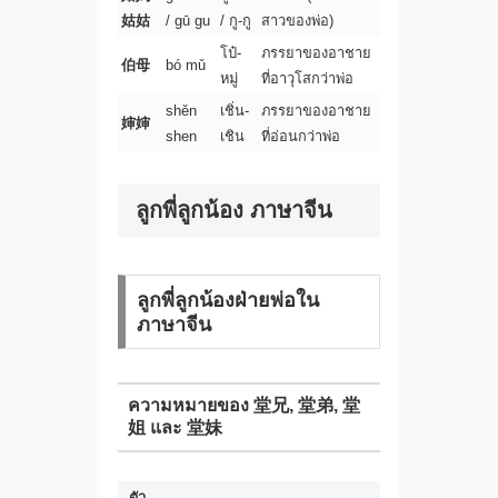
姑姑
/ gū gu
/ กู-กู
สาวของพ่อ)
โป๋-
ภรรยาของอาชาย
伯母
bó mǔ
หมู่
ที่อาวุโสกว่าพ่อ
shěn
เชิ่น-
ภรรยาของอาชาย
婶婶
shen
เชิน
ที่อ่อนกว่าพ่อ
ลูกพี่ลูกน้อง ภาษาจีน
ลูกพี่ลูกน้องฝ่ายพ่อใน
ภาษาจีน
ความหมายของ 堂兄, 堂弟, 堂
姐 และ 堂妹
ตัว