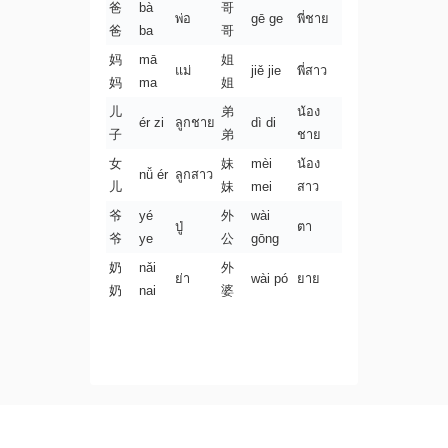
爸
bà
哥
พ่อ
gē ge
พี่ชาย
爸
ba
哥
妈
mā
姐
แม่
jiě jie
พี่สาว
妈
ma
姐
儿
弟
น้อง
ér zi
ลูกชาย
dì di
子
弟
ชาย
女
妹
mèi
น้อง
nǚ ér
ลูกสาว
儿
妹
mei
สาว
爷
yé
外
wài
ปู่
ตา
爷
ye
公
gōng
奶
nǎi
外
ย่า
wài pó
ยาย
奶
nai
婆