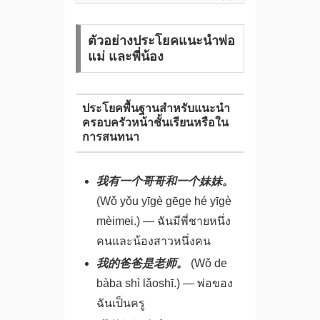
ตัวอย่างประโยคแนะนำพ่อ
แม่ และพี่น้อง
ประโยคพื้นฐานสำหรับแนะนำ
ครอบครัวหน้าชั้นเรียนหรือใน
การสนทนา
我有一个哥哥和一个妹妹。
(Wǒ yǒu yīgè gēge hé yīgè
mèimei.) — ฉันมีพี่ชายหนึ่ง
คนและน้องสาวหนึ่งคน
我的爸爸是老师。
(Wǒ de
bàba shì lǎoshī.) — พ่อของ
ฉันเป็นครู