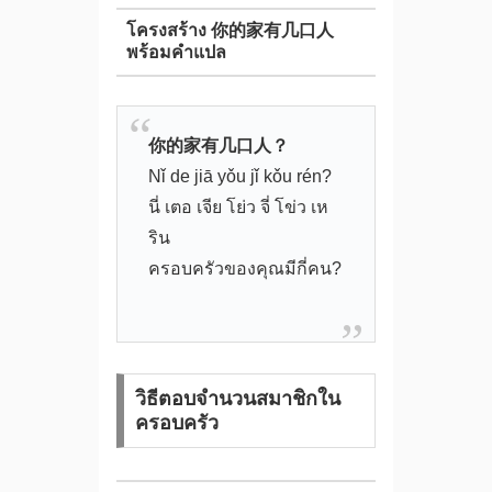
โครงสร้าง 你的家有几口人
พร้อมคำแปล
你的家有几口人？
Nǐ de jiā yǒu jǐ kǒu rén?
นี่ เตอ เจีย โย่ว จี่ โข่ว เห
ริน
ครอบครัวของคุณมีกี่คน?
วิธีตอบจำนวนสมาชิกใน
ครอบครัว