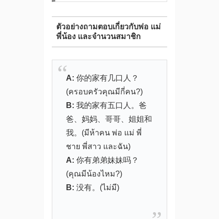
ตัวอย่างถามตอบเกี่ยวกับพ่อ แม่
พี่น้อง และจำนวนสมาชิก
A:
你的家有几口人？
(ครอบครัวคุณมีกี่คน?)
B:
我的家有五口人。爸
爸、妈妈、哥哥、姐姐和
我。(มีห้าคน พ่อ แม่ พี่
ชาย พี่สาว และฉัน)
A:
你有弟弟妹妹吗？
(คุณมีน้องไหม?)
B:
没有。(ไม่มี)