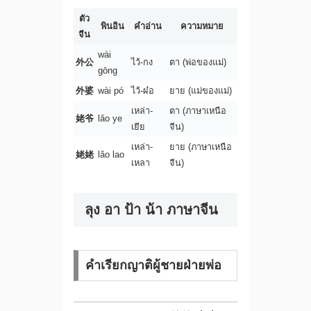
ตัว
พินอิน
คำอ่าน
ความหมาย
จีน
wài
外公
ไว้-กง
ตา (พ่อของแม่)
gōng
外婆
wài pó
ไว้-ผ๋อ
ยาย (แม่ของแม่)
เหล่า-
ตา (ภาษาเหนือ
姥爷
lǎo ye
เยีย
จีน)
เหล่า-
ยาย (ภาษาเหนือ
姥姥
lǎo lao
เหลา
จีน)
ลุง อา ป้า น้า ภาษาจีน
คำเรียกญาติผู้ชายฝ่ายพ่อ