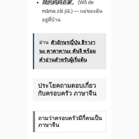
我的妈妈在家。
(Wǒ de
māma zài jiā.) — แม่ของฉัน
อยู่ที่บ้าน
อ่าน
ตัวอักษรญี่ปุ่น ฮิรางา
นะ คาตาคานะ คันจิ พร้อม
คำอ่านสำหรับผู้เริ่มต้น
ประโยคถามตอบเกี่ยว
กับครอบครัว ภาษาจีน
ถามว่าครอบครัวมีกี่คนเป็น
ภาษาจีน