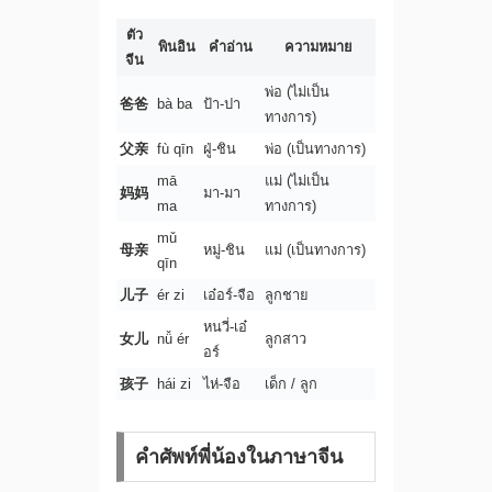
ตัว
พินอิน
คำอ่าน
ความหมาย
จีน
พ่อ (ไม่เป็น
爸爸
bà ba
ป้า-ปา
ทางการ)
父亲
fù qīn
ฝู่-ชิน
พ่อ (เป็นทางการ)
mā
แม่ (ไม่เป็น
妈妈
มา-มา
ma
ทางการ)
mǔ
母亲
หมู่-ชิน
แม่ (เป็นทางการ)
qīn
儿子
ér zi
เอ๋อร์-จือ
ลูกชาย
หนวี่-เอ๋
女儿
nǚ ér
ลูกสาว
อร์
孩子
hái zi
ไห่-จือ
เด็ก / ลูก
คำศัพท์พี่น้องในภาษาจีน