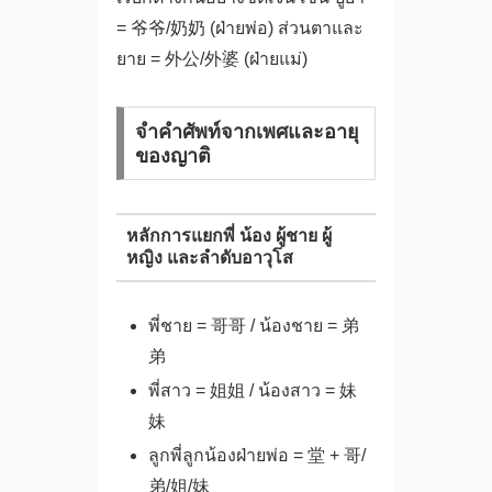
= 爷爷/奶奶 (ฝ่ายพ่อ) ส่วนตาและ
ยาย = 外公/外婆 (ฝ่ายแม่)
จำคำศัพท์จากเพศและอายุ
ของญาติ
หลักการแยกพี่ น้อง ผู้ชาย ผู้
หญิง และลำดับอาวุโส
พี่ชาย = 哥哥 / น้องชาย = 弟
弟
พี่สาว = 姐姐 / น้องสาว = 妹
妹
ลูกพี่ลูกน้องฝ่ายพ่อ = 堂 + 哥/
弟/姐/妹