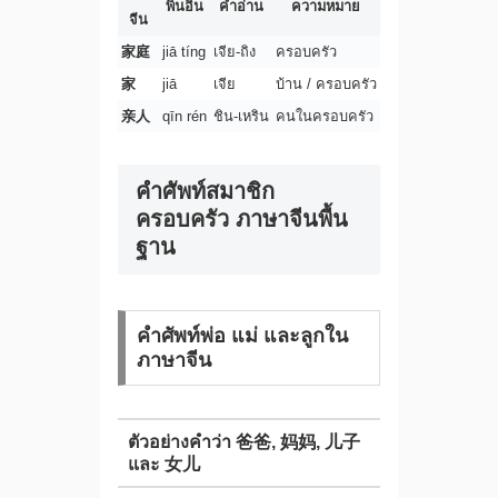
พินอิน
คำอ่าน
ความหมาย
จีน
家庭
jiā tíng
เจีย-ถิง
ครอบครัว
家
jiā
เจีย
บ้าน / ครอบครัว
亲人
qīn rén
ชิน-เหริน
คนในครอบครัว
คำศัพท์สมาชิก
ครอบครัว ภาษาจีนพื้น
ฐาน
คำศัพท์พ่อ แม่ และลูกใน
ภาษาจีน
ตัวอย่างคำว่า 爸爸, 妈妈, 儿子
และ 女儿