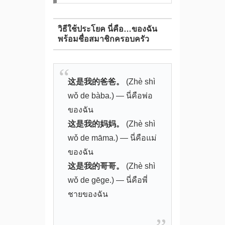
วิธีใช้ประโยค นี่คือ…ของฉัน
พร้อมชื่อสมาชิกครอบครัว
这是我的爸爸。
(Zhè shì
wǒ de bàba.) — นี่คือพ่อ
ของฉัน
这是我的妈妈。
(Zhè shì
wǒ de māma.) — นี่คือแม่
ของฉัน
这是我的哥哥。
(Zhè shì
wǒ de gēge.) — นี่คือพี่
ชายของฉัน