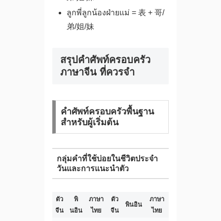
ลูกพี่ลูกน้องฝ่ายแม่ = 表 + 哥/
弟/姐/妹
สรุปคำศัพท์ครอบครัว
ภาษาจีน ที่ควรจำ
คำศัพท์ครอบครัวพื้นฐาน
สำหรับผู้เริ่มต้น
กลุ่มคำที่ใช้บ่อยในชีวิตประจำ
วันและการแนะนำตัว
ตัว
พิ
ภาษา
ตัว
ภาษา
พินอิน
จีน
นอิน
ไทย
จีน
ไทย