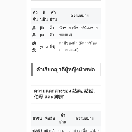
ตัว
พิ
คำ
ความหมาย
จีน
นอิน
อ่าน
舅
jiù
จิ้ว-
น้าชาย (พี่ชาย/น้องชาย
舅
jiu
จิว
ของแม่)
姨
สามีของน้า (พี่สาว/น้อง
yí fù
อี-ฝู่
父
สาวของแม่)
คำเรียกญาติผู้หญิงฝ่ายพ่อ
ความแตกต่างของ 姑妈, 姑姑,
伯母 และ 婶婶
คำ
ตัวจีน
พินอิน
ความหมาย
อ่าน
姑妈 /
gū mā
กู-มา
อาสาว (พี่สาว/น้อง