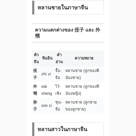
หลานชายในภาษาจีน
ความแตกต่างของ 侄子 และ 外
甥
ตัว
คำ
พินอิน
ความหมาย
จีน
อ่าน
侄
จื้อ-
หลานชาย (ลูกของพี่
zhí zi
子
จือ
น้องชาย)
外
wài
ไว้-
หลานชาย (ลูกของพี่
甥
sheng
เชิง
น้องหญิง)
孙
ซุน-
หลานชาย (ลูกชาย
sūn zi
子
จือ
ของลูกชาย)
หลานสาวในภาษาจีน