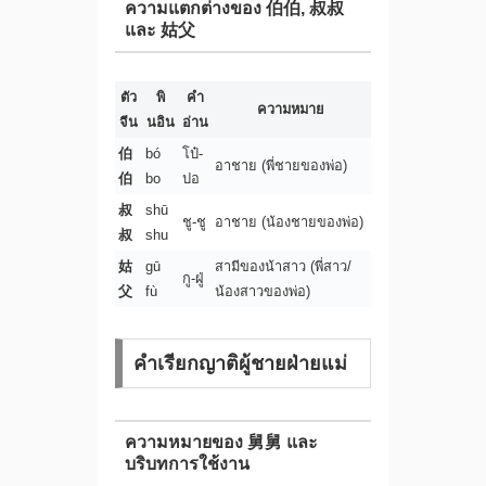
ความแตกต่างของ 伯伯, 叔叔
และ 姑父
ตัว
พิ
คำ
ความหมาย
จีน
นอิน
อ่าน
伯
bó
โป๋-
อาชาย (พี่ชายของพ่อ)
伯
bo
ปอ
叔
shū
ชู-ชู
อาชาย (น้องชายของพ่อ)
叔
shu
姑
gū
สามีของน้าสาว (พี่สาว/
กู-ฝู่
父
fù
น้องสาวของพ่อ)
คำเรียกญาติผู้ชายฝ่ายแม่
ความหมายของ 舅舅 และ
บริบทการใช้งาน