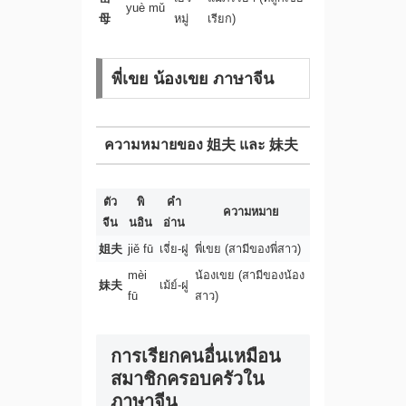
yuè mǔ
母
หมู่
เรียก)
พี่เขย น้องเขย ภาษาจีน
ความหมายของ 姐夫 และ 妹夫
ตัว
พิ
คำ
ความหมาย
จีน
นอิน
อ่าน
姐夫
jiě fū
เจี่ย-ฝู
พี่เขย (สามีของพี่สาว)
mèi
น้องเขย (สามีของน้อง
妹夫
เม้ย์-ฝู
fū
สาว)
การเรียกคนอื่นเหมือน
สมาชิกครอบครัวใน
ภาษาจีน