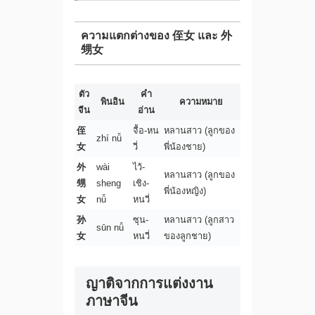
ความแตกต่างของ 侄女 และ 外
甥女
ตัว
คำ
พินอิน
ความหมาย
จีน
อ่าน
侄
จื้อ-หน
หลานสาว (ลูกของ
zhí nǚ
女
วี่
พี่น้องชาย)
外
wài
ไว้-
หลานสาว (ลูกของ
甥
sheng
เชิง-
พี่น้องหญิง)
女
nǚ
หนวี่
孙
ซุน-
หลานสาว (ลูกสาว
sūn nǚ
女
หนวี่
ของลูกชาย)
ญาติจากการแต่งงาน
ภาษาจีน