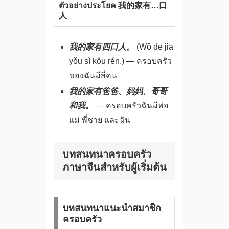
ตัวอย่างประโยค 我的家有…口
人
我的家有四口人。
(Wǒ de jiā
yǒu sì kǒu rén.) — ครอบครัว
ของฉันมีสี่คน
我的家有爸爸、妈妈、哥哥
和我。
— ครอบครัวฉันมีพ่อ
แม่ พี่ชาย และฉัน
บทสนทนาครอบครัว
ภาษาจีนสำหรับผู้เริ่มต้น
บทสนทนาแนะนำสมาชิก
ครอบครัว