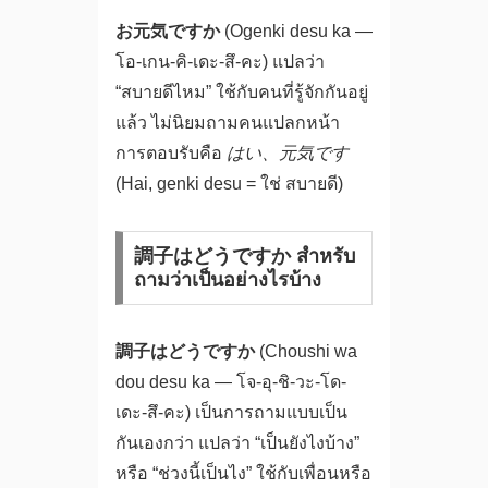
お元気ですか
(Ogenki desu ka —
โอ-เกน-คิ-เดะ-สึ-คะ) แปลว่า
“สบายดีไหม” ใช้กับคนที่รู้จักกันอยู่
แล้ว ไม่นิยมถามคนแปลกหน้า
การตอบรับคือ
はい、元気です
(Hai, genki desu = ใช่ สบายดี)
調子はどうですか สำหรับ
ถามว่าเป็นอย่างไรบ้าง
調子はどうですか
(Choushi wa
dou desu ka — โจ-อุ-ชิ-วะ-โด-
เดะ-สึ-คะ) เป็นการถามแบบเป็น
กันเองกว่า แปลว่า “เป็นยังไงบ้าง”
หรือ “ช่วงนี้เป็นไง” ใช้กับเพื่อนหรือ