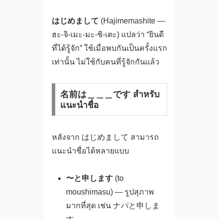
はじめまして
(Hajimemashite —
ฮะ-จิ-เมะ-มะ-ชิ-เตะ) แปลว่า “ยินดี
ที่ได้รู้จัก” ใช้เมื่อพบกันเป็นครั้งแรก
เท่านั้น ไม่ใช้กับคนที่รู้จักกันแล้ว
名前は＿＿＿です สำหรับ
แนะนำชื่อ
หลังจาก はじめまして สามารถ
แนะนำชื่อได้หลายแบบ
〜と申します
(to
moushimasu) — รูปสุภาพ
มากที่สุด เช่น ナパと申しま