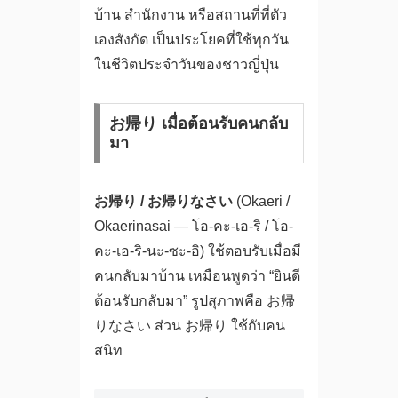
บ้าน สำนักงาน หรือสถานที่ที่ตัว
เองสังกัด เป็นประโยคที่ใช้ทุกวัน
ในชีวิตประจำวันของชาวญี่ปุ่น
お帰り เมื่อต้อนรับคนกลับ
มา
お帰り / お帰りなさい
(Okaeri /
Okaerinasai — โอ-คะ-เอ-ริ / โอ-
คะ-เอ-ริ-นะ-ซะ-อิ) ใช้ตอบรับเมื่อมี
คนกลับมาบ้าน เหมือนพูดว่า “ยินดี
ต้อนรับกลับมา” รูปสุภาพคือ お帰
りなさい ส่วน お帰り ใช้กับคน
สนิท