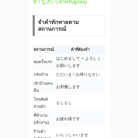
す / なさい) สำหรับผู้ใหญ่
จำคำทักทายตาม
สถานการณ์
สถานการณ์
คำที่ต้องจำ
はじめまして + よろしく
พบครั้งแรก
お願いします
กลับบ้าน
ただいま / お帰りなさい
เข้าบ้านคน
お邪魔します
อื่น
โทรศัพท์
もしもし
ส่วนตัว
ที่ทำงาน
お疲れ様です
(เลิกงาน)
ร้านค้า
いらっしゃいませ