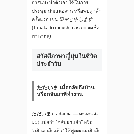
การแนะนำตัวเอง ใช้ในการ
ประชุม นำเสนองาน หรือพบลูกค้า
ครั้งแรก เช่น
田中と申します
(Tanaka to moushimasu = ผมชื่อ
ทานากะ)
สวัสดีภาษาญี่ปุ่นในชีวิต
ประจำวัน
ただいま เมื่อกลับถึงบ้าน
หรือกลับมาที่ทำงาน
ただいま
(Tadaima — ตะ-ดะ-อิ-
มะ) แปลว่า “กลับมาแล้ว” หรือ
“กลับมาถึงแล้ว” ใช้พูดตอนกลับถึง