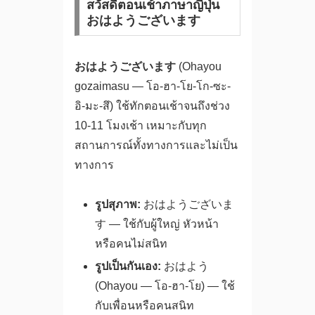
สวัสดีตอนเช้าภาษาญี่ปุ่น
おはようございます
おはようございます
(Ohayou
gozaimasu — โอ-ฮา-โย-โก-ซะ-
อิ-มะ-สึ) ใช้ทักตอนเช้าจนถึงช่วง
10-11 โมงเช้า เหมาะกับทุก
สถานการณ์ทั้งทางการและไม่เป็น
ทางการ
รูปสุภาพ:
おはようございま
す — ใช้กับผู้ใหญ่ หัวหน้า
หรือคนไม่สนิท
รูปเป็นกันเอง:
おはよう
(Ohayou — โอ-ฮา-โย) — ใช้
กับเพื่อนหรือคนสนิท