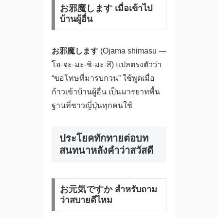
お邪魔します เมื่อเข้าไป
บ้านผู้อื่น
お邪魔します
(Ojama shimasu —
โอ-จะ-มะ-ชิ-มะ-สึ) แปลตรงตัวว่า
“ขอโทษที่มารบกวน” ใช้พูดเมื่อ
ก้าวเข้าบ้านผู้อื่น เป็นมารยาทพื้น
ฐานที่ชาวญี่ปุ่นทุกคนใช้
ประโยคทักทายต่อบท
สนทนาหลังคำว่าสวัสดี
お元気ですか สำหรับถาม
ว่าสบายดีไหม