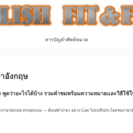
สารบัญคำศัพท์หมวด
ษาอังกฤษ
ษ พูดว่าอะไรได้บ้าง รวมคำชมพร้อมความหมายและวิธีใช้ใ
รักภาษาอังกฤษ ครบทุกแบบ — ตั้งแต่คำง่ายๆ อย่าง Cute ไปจนถึงประโยคชมภาษา