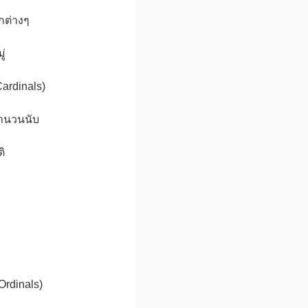
กต่างๆ
ู่
ardinals)
ำนวนนับ
ิ
Ordinals)