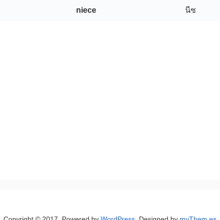
niece
นีซ
Copyright © 2017. Powered by
WordPress
. Designed by
myThem.es