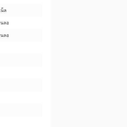
น็ล
อินลอ
อินลอ