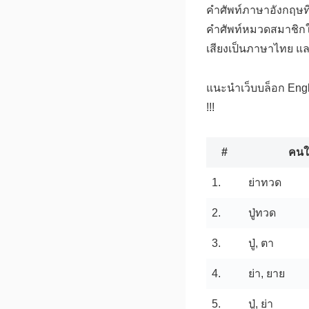
คำศัพท์ภาษาอังกฤษที่
คำศัพท์หมวดสมาชิกใน
เสียงเป็นภาษาไทย แ
แนะนำเว็บบล็อก Englis
!!!
#
คนใ
1.
ย่าทวด
2.
ปู่ทวด
3.
ปู่, ตา
4.
ย่า, ยาย
5.
ปู่, ย่า