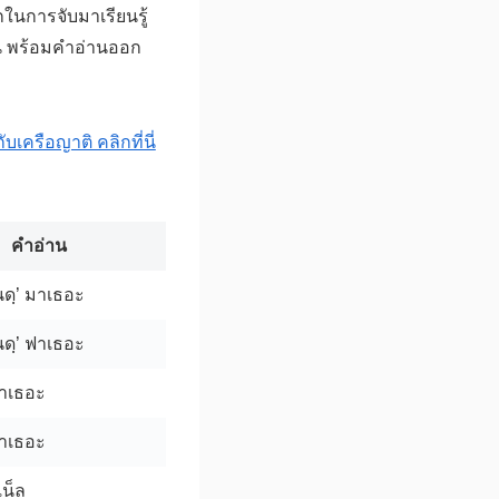
ในการจับมาเรียนรู้
ัน พร้อมคำอ่านออก
บเครือญาติ คลิกที่นี่
คำอ่าน
ดฺ’ มาเธอะ
ดฺ’ ฟาเธอะ
ฟาเธอะ
มาเธอะ
น็ล