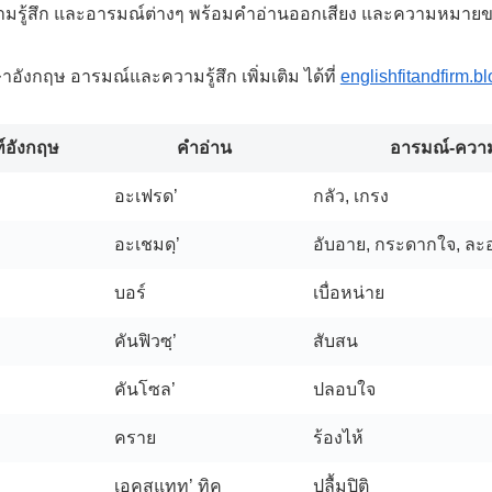
ามรู้สึก และอารมณ์ต่างๆ พร้อมคำอ่านออกเสียง และความหมาย
ังกฤษ อารมณ์และความรู้สึก เพิ่มเติม ได้ที่
englishfitandfirm.b
์อังกฤษ
คำอ่าน
อารมณ์-ความร
อะเฟรด’
กลัว, เกรง
อะเชมดฺ’
อับอาย, กระดากใจ, ละ
บอร์
เบื่อหน่าย
คันฟิวซฺ’
สับสน
คันโซล’
ปลอบใจ
คราย
ร้องไห้
เอคสแทท’ ทิค
ปลื้มปิติ