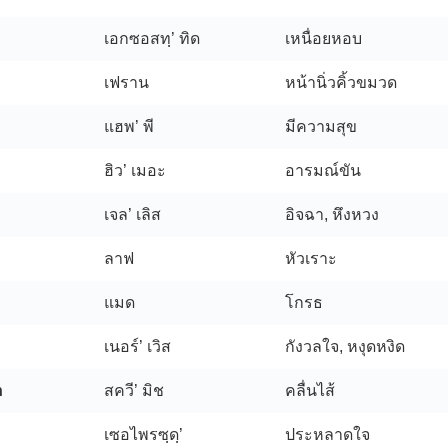
เอกซอสทฺ’ ทิด
เหนื่อยหอบ
เฟราน
หน้านิ่วคิ้วขมวด
แฮพ’ พี
มีความสุข
ฮิว’ เมอะ
อารมณ์ขัน
เจล’ เลิส
อิจฉา, หึงหวง
ลาฟ
หัวเราะ
แมด
โกรธ
เนอร์’ เวิส
กังวลใจ, หงุดหงิด
h
สควี’ มิช
คลื่นไส้
เซอไพรซฺดฺ’
ประหลาดใจ