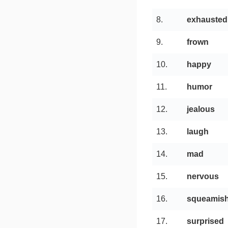
8.
exhausted
9.
frown
10.
happy
11.
humor
12.
jealous
13.
laugh
14.
mad
15.
nervous
16.
squeamis
17.
surprised