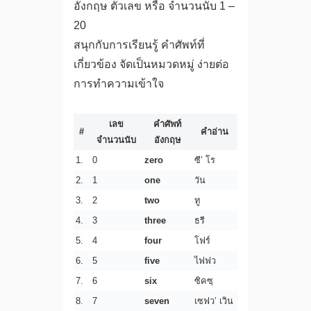
อังกฤษ ตัวเลข หรือ จำนวนนับ 1 –
20
สนุกกับการเรียนรู้ คำศัพท์ที่
เกี่ยวข้อง จัดเป็นหมวดหมู่ ง่ายต่อ
การทำความเข้าใจ
เลข
คำศัพท์
#
คำอ่าน
จำนวนนับ
อังกฤษ
1.
0
zero
ซี’ โร
2.
1
one
วัน
3.
2
two
ทู
4.
3
three
ธรี
5.
4
four
โฟร์
6.
5
five
ไฟฟว
7.
6
six
ซิคซฺ
8.
7
seven
เซฟว’ เวิน