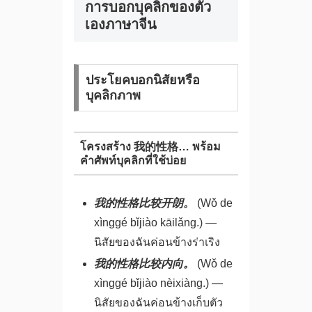
การบอกบุคลิกของตัว
เองภาษาจีน
ประโยคบอกนิสัยหรือ
บุคลิกภาพ
โครงสร้าง 我的性格… พร้อม
คำศัพท์บุคลิกที่ใช้บ่อย
我的性格比较开朗。
(Wǒ de
xìnggé bǐjiào kāilǎng.) —
นิสัยของฉันค่อนข้างร่าเริง
我的性格比较内向。
(Wǒ de
xìnggé bǐjiào nèixiàng.) —
นิสัยของฉันค่อนข้างเก็บตัว