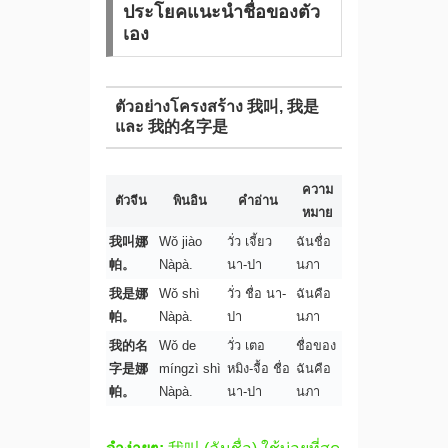
ประโยคแนะนำชื่อของตัว
เอง
ตัวอย่างโครงสร้าง 我叫, 我是
และ 我的名字是
ความ
ตัวจีน
พินอิน
คำอ่าน
หมาย
我叫娜
Wǒ jiào
วั่ว เจี้ยว
ฉันชื่อ
帕。
Nàpà.
นา-ปา
นภา
我是娜
Wǒ shì
วั่ว ชื่อ นา-
ฉันคือ
帕。
Nàpà.
ปา
นภา
我的名
Wǒ de
วั่ว เตอ
ชื่อของ
字是娜
míngzì shì
หมิง-จื้อ ชื่อ
ฉันคือ
帕。
Nàpà.
นา-ปา
นภา