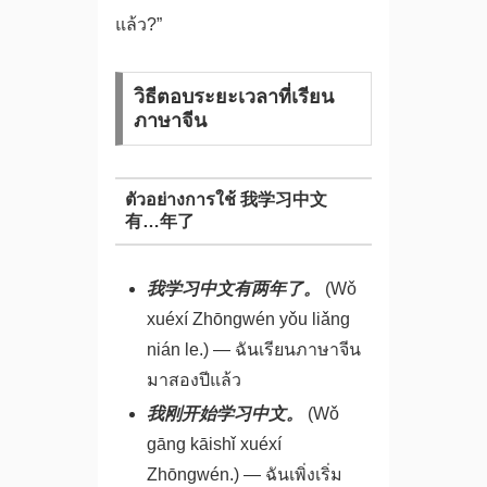
แล้ว?”
วิธีตอบระยะเวลาที่เรียน
ภาษาจีน
ตัวอย่างการใช้ 我学习中文
有…年了
我学习中文有两年了。
(Wǒ
xuéxí Zhōngwén yǒu liǎng
nián le.) — ฉันเรียนภาษาจีน
มาสองปีแล้ว
我刚开始学习中文。
(Wǒ
gāng kāishǐ xuéxí
Zhōngwén.) — ฉันเพิ่งเริ่ม