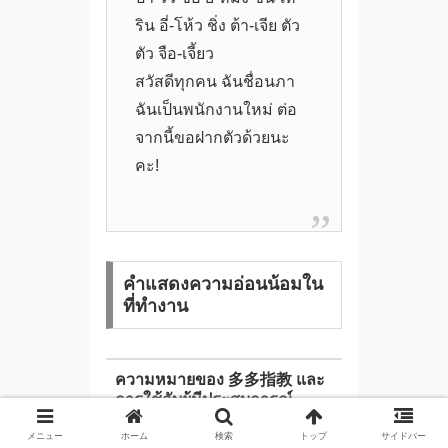
ริน อี่-โห้ว ชิ่ง ต้า-เจีย ตัว
ตัว จือ-เจี้ยว
สวัสดีทุกคน ฉันชื่อนภา
ฉันเป็นพนักงานใหม่ ต่อ
จากนี้ขอฝากตัวด้วยนะ
คะ!
คำแสดงความอ่อนน้อมใน
ที่ทำงาน
ความหมายของ 多多指教 และ
การใช้กับผู้มีประสบการณ์
มากกว่า
メニュー
ホーム
検索
トップ
サイドバー