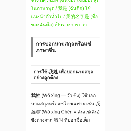
จำง่ายๆ:
我叫 (ฉันชื่อ) ใช้บ่อยที่สุด
ในภาษาพูด / 我是 (ฉันคือ) ใช้
แนะนำตัวทั่วไป / 我的名字是 (ชื่อ
ของฉันคือ) เป็นทางการกว่า
การบอกนามสกุลหรือแซ่
ภาษาจีน
การใช้ 我姓 เพื่อบอกนามสกุล
อย่างถูกต้อง
我姓
(Wǒ xìng — วั่ว ซิ่ง) ใช้บอก
นามสกุลหรือแซ่โดยเฉพาะ เช่น
我
姓陈
(Wǒ xìng Chén = ฉันแซ่เฉิน)
ซึ่งต่างจาก 我叫 ที่บอกชื่อเต็ม