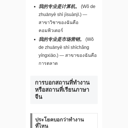
我的专业是计算机。
(Wǒ de
zhuānyè shì jìsuànjī.) —
สาขาวิชาของฉันคือ
คอมพิวเตอร์
我的专业是市场营销。
(Wǒ
de zhuānyè shì shìchǎng
yíngxiāo.) — สาขาของฉันคือ
การตลาด
การบอกสถานที่ทำงาน
หรือสถานที่เรียนภาษา
จีน
ประโยคบอกว่าทำงาน
ที่ไหน