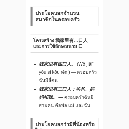
ประโยคบอกจำนวน
สมาชิกในครอบครัว
โครงสร้าง 我家里有…口人
และการใช้ลักษณนาม 口
我家里有四口人。
(Wǒ jiālǐ
yǒu sì kǒu rén.) — ครอบครัว
ฉันมีสี่คน
我家里有三口人：爸爸、妈
妈和我。
— ครอบครัวฉันมี
สามคน คือพ่อ แม่ และฉัน
ประโยคบอกว่ามีพี่น้องหรือ