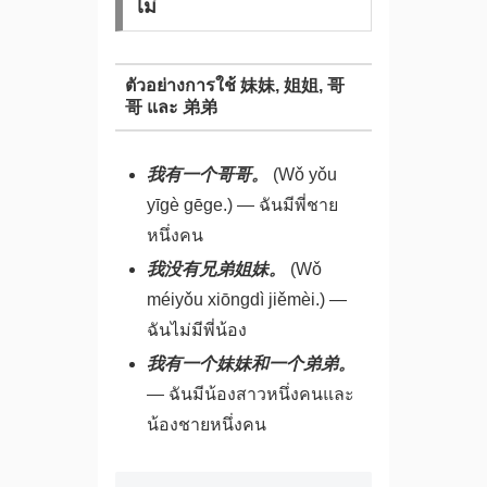
ไม่
ตัวอย่างการใช้ 妹妹, 姐姐, 哥
哥 และ 弟弟
我有一个哥哥。
(Wǒ yǒu
yīgè gēge.) — ฉันมีพี่ชาย
หนึ่งคน
我没有兄弟姐妹。
(Wǒ
méiyǒu xiōngdì jiěmèi.) —
ฉันไม่มีพี่น้อง
我有一个妹妹和一个弟弟。
— ฉันมีน้องสาวหนึ่งคนและ
น้องชายหนึ่งคน