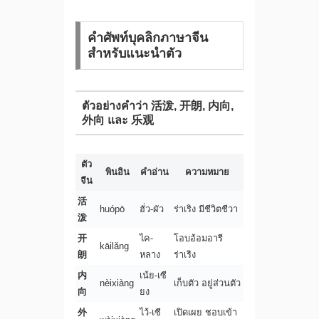
คำศัพท์บุคลิกภาษาจีน
สำหรับแนะนำตัว
ตัวอย่างคำว่า 活泼, 开朗, 内向,
外向 และ 乐观
ตัว
พินอิน
คำอ่าน
ความหมาย
จีน
活
huópō
ฮั่ว-ผัว
ร่าเริง มีชีวิตชีวา
泼
开
ไค-
โอบอ้อมอารี
kāilǎng
朗
หลาง
ร่าเริง
内
เน้ย-เซี
nèixiàng
เก็บตัว อยู่ส่วนตัว
向
ยง
外
ไว้-เซี
เปิดเผย ชอบเข้า