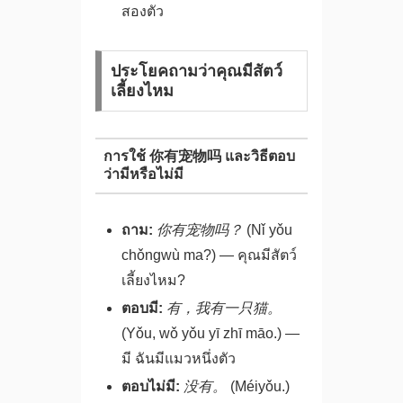
สองตัว
ประโยคถามว่าคุณมีสัตว์
เลี้ยงไหม
การใช้ 你有宠物吗 และวิธีตอบ
ว่ามีหรือไม่มี
ถาม:
你有宠物吗？
(Nǐ yǒu
chǒngwù ma?) — คุณมีสัตว์
เลี้ยงไหม?
ตอบมี:
有，我有一只猫。
(Yǒu, wǒ yǒu yī zhī māo.) —
มี ฉันมีแมวหนึ่งตัว
ตอบไม่มี:
没有。
(Méiyǒu.)