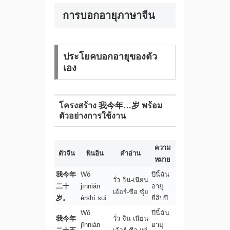
การบอกอายุภาษาจีน
ประโยคบอกอายุของตัว
เอง
โครงสร้าง 我今年…岁 พร้อม
ตัวอย่างการใช้งาน
ความ
ตัวจีน
พินอิน
คำอ่าน
หมาย
我今年
Wǒ
ปีนี้ฉัน
วั่ว จิน-เนียน
二十
jīnnián
อายุ
เอ้อร์-ชือ ซุ้ย
岁。
èrshí suì.
ยี่สิบปี
Wǒ
ปีนี้ฉัน
我今年
วั่ว จิน-เนียน
jīnnián
อายุ