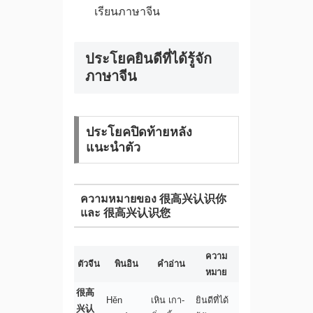
เรียนภาษาจีน
ประโยคยินดีที่ได้รู้จัก
ภาษาจีน
ประโยคปิดท้ายหลัง
แนะนำตัว
ความหมายของ 很高兴认识你
และ 很高兴认识您
ความ
ตัวจีน
พินอิน
คำอ่าน
หมาย
很高
Hěn
เหิน เกา-
ยินดีที่ได้
兴认