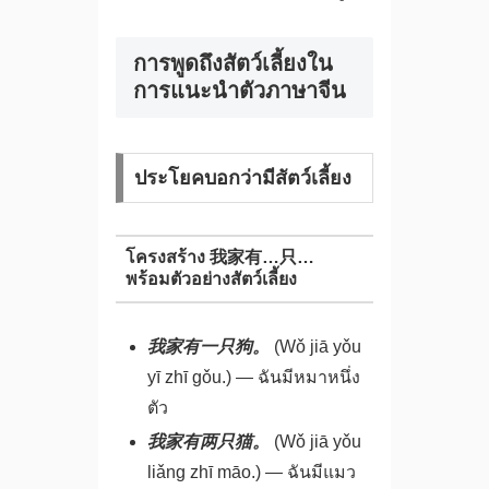
การพูดถึงสัตว์เลี้ยงใน
การแนะนำตัวภาษาจีน
ประโยคบอกว่ามีสัตว์เลี้ยง
โครงสร้าง 我家有…只…
พร้อมตัวอย่างสัตว์เลี้ยง
我家有一只狗。
(Wǒ jiā yǒu
yī zhī gǒu.) — ฉันมีหมาหนึ่ง
ตัว
我家有两只猫。
(Wǒ jiā yǒu
liǎng zhī māo.) — ฉันมีแมว