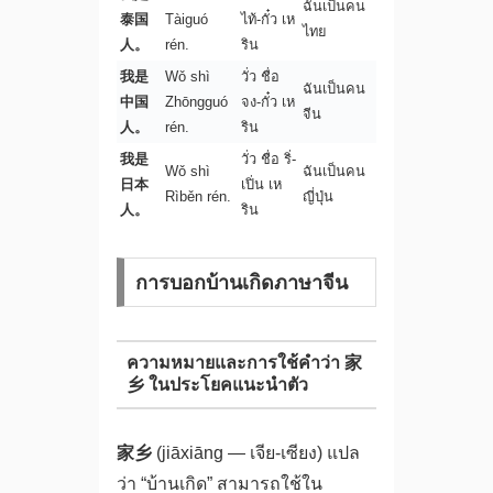
ฉันเป็นคน
泰国
Tàiguó
ไท้-กั๋ว เห
ไทย
人。
rén.
ริน
我是
Wǒ shì
วั่ว ชื่อ
ฉันเป็นคน
中国
Zhōngguó
จง-กั๋ว เห
จีน
人。
rén.
ริน
我是
วั่ว ชื่อ ริ่-
Wǒ shì
ฉันเป็นคน
日本
เปิ่น เห
Rìběn rén.
ญี่ปุ่น
人。
ริน
การบอกบ้านเกิดภาษาจีน
ความหมายและการใช้คำว่า 家
乡 ในประโยคแนะนำตัว
家乡
(jiāxiāng — เจีย-เซียง) แปล
ว่า “บ้านเกิด” สามารถใช้ใน