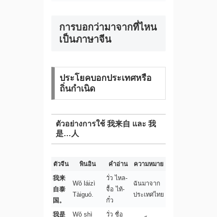
การบอกว่ามาจากที่ไหน
เป็นภาษาจีน
ประโยคบอกประเทศหรือ
ถิ่นกำเนิด
ตัวอย่างการใช้ 我来自 และ 我
是…人
ตัวจีน
พินอิน
คำอ่าน
ความหมาย
我来
วั่ว ไหล-
Wǒ láizì
ฉันมาจาก
自泰
จื้อ ไท้-
Tàiguó.
ประเทศไทย
国。
กั๋ว
我是
Wǒ shì
วั่ว ชื่อ