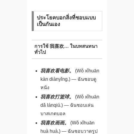
ประโยคบอกสิ่งที่ชอบแบบ
เป็นกันเอง
การใช้ 我喜欢… ในบทสนทนา
ทั่วไป
我喜欢看电影。
(Wǒ xǐhuān
kàn diànyǐng.) — ฉันชอบดู
หนัง
我喜欢打篮球。
(Wǒ xǐhuān
dǎ lánqiú.) — ฉันชอบเล่น
บาสเกตบอล
我喜欢画画。
(Wǒ xǐhuān
huà huà.) — ฉันชอบวาดรูป