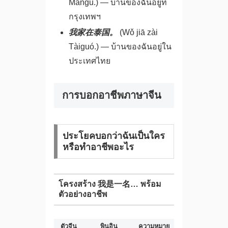
Màngǔ.) — บ้านของฉันอยู่ที่
กรุงเทพฯ
我家在泰国。
(Wǒ jiā zài
Tàiguó.) — บ้านของฉันอยู่ใน
ประเทศไทย
การบอกอาชีพภาษาจีน
ประโยคบอกว่าฉันเป็นใคร
หรือทำอาชีพอะไร
โครงสร้าง 我是一名… พร้อม
ตัวอย่างอาชีพ
ตัวจีน
พินอิน
ความหมาย