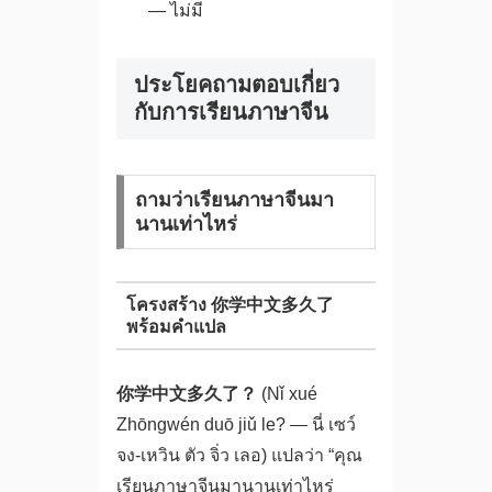
— ไม่มี
ประโยคถามตอบเกี่ยว
กับการเรียนภาษาจีน
ถามว่าเรียนภาษาจีนมา
นานเท่าไหร่
โครงสร้าง 你学中文多久了
พร้อมคำแปล
你学中文多久了？
(Nǐ xué
Zhōngwén duō jiǔ le? — นี่ เซว์
จง-เหวิน ตัว จิ่ว เลอ) แปลว่า “คุณ
เรียนภาษาจีนมานานเท่าไหร่