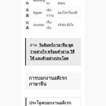
wàixiàng
向
ยง
สังคม
乐
เล้อ-
lèguān
มองโลกในแง่ดี
观
กวาน
认
เริ้น-
rènzhēn
จริงจัง ตั้งใจ
真
เจิน
อ่าน
วันจันทร์ภาษาจีน พูด
ว่าอย่างไร พร้อมคำอ่าน วิธี
ใช้ และตัวอย่างประโยค
การบอกงานอดิเรก
ภาษาจีน
ประโยคบอกงานอดิเรก