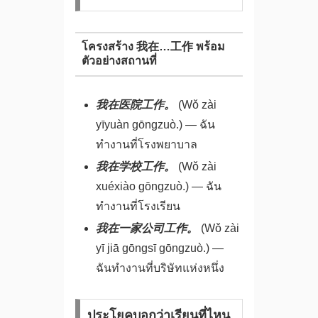
โครงสร้าง 我在…工作 พร้อม
ตัวอย่างสถานที่
我在医院工作。
(Wǒ zài
yīyuàn gōngzuò.) — ฉัน
ทำงานที่โรงพยาบาล
我在学校工作。
(Wǒ zài
xuéxiào gōngzuò.) — ฉัน
ทำงานที่โรงเรียน
我在一家公司工作。
(Wǒ zài
yī jiā gōngsī gōngzuò.) —
ฉันทำงานที่บริษัทแห่งหนึ่ง
ประโยคบอกว่าเรียนที่ไหน