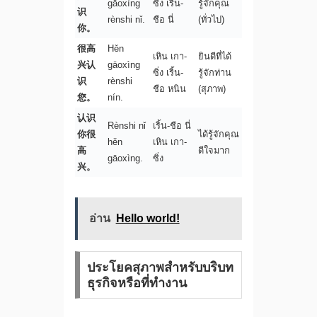
gāoxìng
ซิ่ง เริ้น-
รู้จักคุณ
识
rènshi nǐ.
ชือ นี่
(ทั่วไป)
你。
很高
Hěn
เหิน เกา-
ยินดีที่ได้
兴认
gāoxìng
ซิ่ง เริ้น-
รู้จักท่าน
识
rènshi
ชือ หนิน
(สุภาพ)
您。
nín.
认识
Rènshi nǐ
เริ้น-ชือ นี่
你很
ได้รู้จักคุณ
hěn
เหิน เกา-
高
ดีใจมาก
gāoxìng.
ซิ่ง
兴。
อ่าน
Hello world!
ประโยคสุภาพสำหรับบริบท
ธุรกิจหรือที่ทำงาน