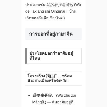
ประโยคเช่น
我的家乡是清迈
(Wǒ
de jiāxiāng shì Qīngmài = บ้าน
เกิดของฉันคือเชียงใหม่)
การบอกที่อยู่ภาษาจีน
ประโยคบอกว่าอาศัยอยู่
ที่ไหน
โครงสร้าง 我住在… พร้อม
ตัวอย่างเมืองหรือจังหวัด
我住在曼谷。
(Wǒ zhù zài
Màngǔ.) — ฉันอาศัยอยู่ที่