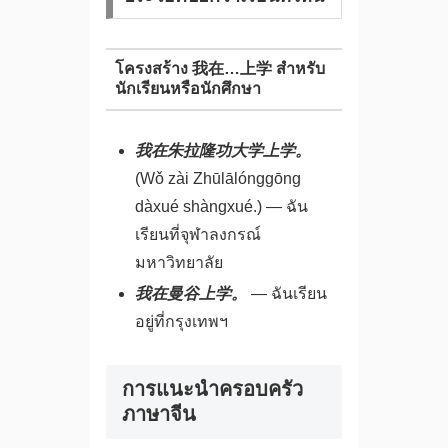
โครงสร้าง 我在…上学 สำหรับ
นักเรียนหรือนักศึกษา
我在朱拉隆功大学上学。
(Wǒ zài Zhūlālónggōng
dàxué shàngxué.) — ฉัน
เรียนที่จุฬาลงกรณ์
มหาวิทยาลัย
我在曼谷上学。
— ฉันเรียน
อยู่ที่กรุงเทพฯ
การแนะนำครอบครัว
ภาษาจีน