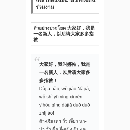
ประโยคแนะนำตัวกับเพื่อน
ร่วมงาน
ตัวอย่างประโยค 大家好，我是
一名新人，以后请大家多多指
教
大家好，我叫娜帕，我是
一名新人，以后请大家多
多指教！
Dàjiā hǎo, wǒ jiào Nàpà,
wǒ shì yī míng xīnrén,
yǐhòu qǐng dàjiā duō duō
zhǐjiào!
ต้า-เจีย เห่า วั่ว เจี้ยว นา-
ปา วั่ว ชื่อ ยี่-หมิง ซิน-เห