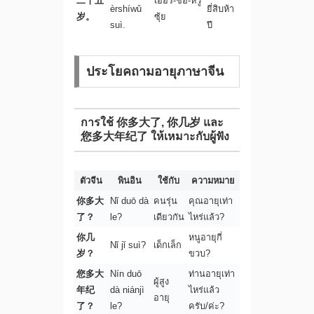
二十五
เอ้อร์-ชือ-หวู่
èrshíwǔ
ยี่สิบห้า
岁。
ซุ้ย
suì.
ปี
ประโยคถามอายุภาษาจีน
การใช้ 你多大了, 你几岁 และ
您多大年纪了 ให้เหมาะกับผู้ฟัง
ตัวจีน
พินอิน
ใช้กับ
ความหมาย
你多大
Nǐ duō dà
คนรุ่น
คุณอายุเท่า
了？
le?
เดียวกัน
ไหร่แล้ว?
你几
หนูอายุกี่
Nǐ jǐ suì?
เด็กเล็ก
岁？
ขวบ?
您多大
Nín duō
ท่านอายุเท่า
ผู้สูง
年纪
dà niánjì
ไหร่แล้ว
อายุ
了？
le?
ครับ/ค่ะ?