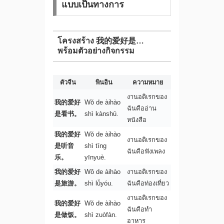
แบบเป็นทางการ
โครงสร้าง 我的爱好是…
พร้อมตัวอย่างกิจกรรม
ตัวจีน
พินอิน
ความหมาย
งานอดิเรกของ
我的爱好
Wǒ de àihào
ฉันคืออ่าน
是看书。
shì kànshū.
หนังสือ
我的爱好
Wǒ de àihào
งานอดิเรกของ
是听音
shì tīng
ฉันคือฟังเพลง
乐。
yīnyuè.
我的爱好
Wǒ de àihào
งานอดิเรกของ
是旅游。
shì lǚyóu.
ฉันคือท่องเที่ยว
งานอดิเรกของ
我的爱好
Wǒ de àihào
ฉันคือทำ
是做饭。
shì zuòfàn.
อาหาร