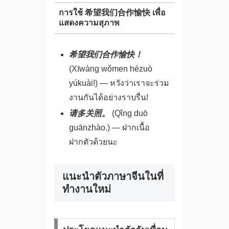
การใช้ 希望我们合作愉快 เพื่อ
แสดงความสุภาพ
希望我们合作愉快！
(Xīwàng wǒmen hézuò
yúkuài!) — หวังว่าเราจะร่วม
งานกันได้อย่างราบรื่น!
请多关照。
(Qǐng duō
guānzhào.) — ฝากเนื้อ
ฝากตัวด้วยนะ
แนะนำตัวภาษาจีนในที่
ทำงานใหม่