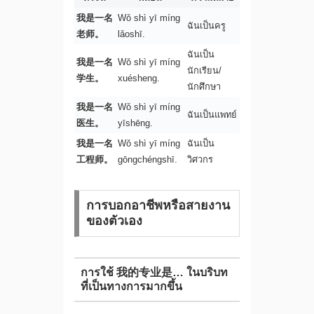
我是一名
Wǒ shì yī míng
ฉันเป็นครู
老师。
lǎoshī.
ฉันเป็น
我是一名
Wǒ shì yī míng
นักเรียน/
学生。
xuésheng.
นักศึกษา
我是一名
Wǒ shì yī míng
ฉันเป็นแพทย์
医生。
yīshēng.
我是一名
Wǒ shì yī míng
ฉันเป็น
工程师。
gōngchéngshī.
วิศวกร
การบอกอาชีพหรือสายงาน
ของตัวเอง
การใช้ 我的专业是… ในบริบท
ที่เป็นทางการมากขึ้น