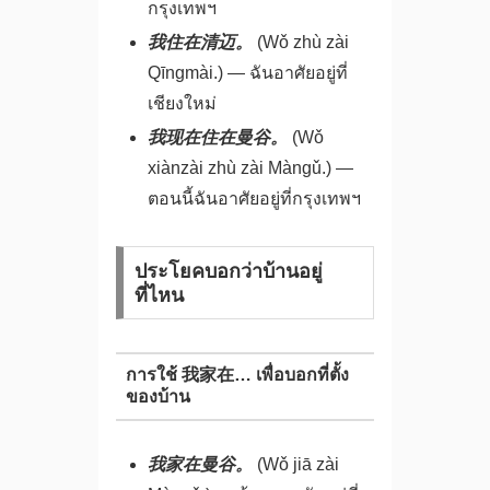
กรุงเทพฯ
我住在清迈。
(Wǒ zhù zài
Qīngmài.) — ฉันอาศัยอยู่ที่
เชียงใหม่
我现在住在曼谷。
(Wǒ
xiànzài zhù zài Màngǔ.) —
ตอนนี้ฉันอาศัยอยู่ที่กรุงเทพฯ
ประโยคบอกว่าบ้านอยู่
ที่ไหน
การใช้ 我家在… เพื่อบอกที่ตั้ง
ของบ้าน
我家在曼谷。
(Wǒ jiā zài