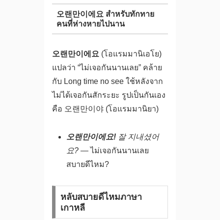
오랜만이에요 สำหรับทักทาย
คนที่ห่างหายไปนาน
오랜만이에요
(โอแรมมานิเอโย)
แปลว่า “ไม่เจอกันนานเลย” คล้าย
กับ Long time no see ใช้หลังจาก
ไม่ได้เจอกันสักระยะ รูปเป็นกันเอง
คือ 오랜만이야 (โอแรมมานิยา)
오랜만이에요!
잘 지내셨어
요?
— ไม่เจอกันนานเลย
สบายดีไหม?
หลับสบายดีไหมภาษา
เกาหลี