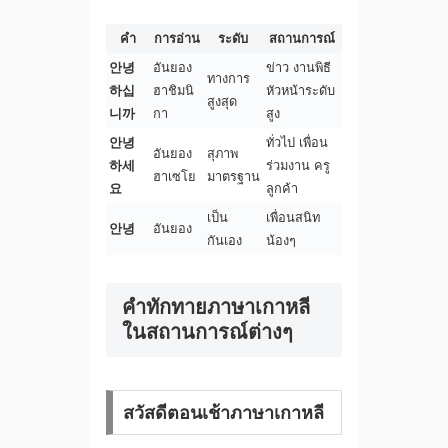
คำ
การอ่าน
ระดับ
สถานการณ์
안녕
อันยอง
ข่าว งานพิธี
ทางการ
하십
ฮาชิมนิ
หัวหน้าระดับ
สูงสุด
니까
กา
สูง
안녕
ทั่วไป เพื่อน
อันยอง
สุภาพ
하세
ร่วมงาน ครู
ฮาเซโย
มาตรฐาน
요
ลูกค้า
เป็น
เพื่อนสนิท
안녕
อันยอง
กันเอง
น้องๆ
คำทักทายภาษาเกาหลี
ในสถานการณ์ต่างๆ
สวัสดีตอนเช้าภาษาเกาหลี