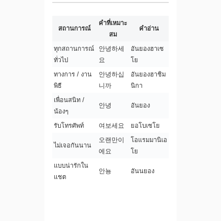
คำที่เหมาะ
สถานการณ์
คำอ่าน
สม
ทุกสถานการณ์
안녕하세
อันยองฮาเซ
ทั่วไป
요
โย
ทางการ / งาน
안녕하십
อันยองฮาชิม
พิธี
니까
นิกา
เพื่อนสนิท /
안녕
อันยอง
น้องๆ
รับโทรศัพท์
여보세요
ยอโบเซโย
오랜만이
โอแรมมานิเอ
ไม่เจอกันนาน
에요
โย
แบบน่ารักใน
안뇽
อันนยอง
แชต