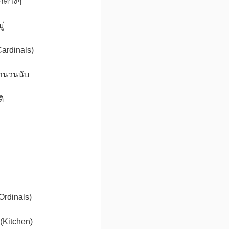
กต่างๆ
ู่
ardinals)
ำนวนนับ
ิ
Ordinals)
(Kitchen)