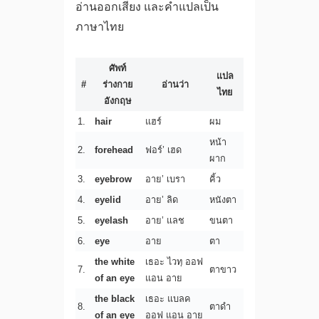
อ่านออกเสียง และคำแปลเป็น
ภาษาไทย
ศัพท์
แปล
#
ร่างกาย
อ่านว่า
ไทย
อังกฤษ
1.
hair
แฮร์
ผม
หน้า
2.
forehead
ฟอร์’ เฮด
ผาก
3.
eyebrow
อาย’ เบรา
คิ้ว
4.
eyelid
อาย’ ลิด
หนังตา
5.
eyelash
อาย’ แลช
ขนตา
6.
eye
อาย
ตา
the white
เธอะ ไวทฺ ออฟ
7.
ตาขาว
of an eye
แอน อาย
the black
เธอะ แบลค
8.
ตาดำ
of an eye
ออฟ แอน อาย