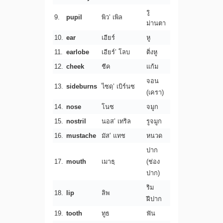
รู
9.
pupil
พิว’ เพิล
ม่านตา
10.
ear
เอียร์
หู
11.
earlobe
เอียร์’ โลบ
ติ่งหู
12.
cheek
ชีค
แก้ม
จอน
13.
sideburns
ไซดฺ’ เบิร์นซ
(เครา)
14.
nose
โนซ
จมูก
15.
nostril
นอส’ เทริล
รูจมูก
16.
mustache
มัส’ แทช
หนวด
ปาก
17.
mouth
เมาธฺ
(ช่อง
ปาก)
ริม
18.
lip
ลิพ
ฝีปาก
19.
tooth
ทูธ
ฟัน